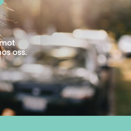
?
 mot
hos oss.