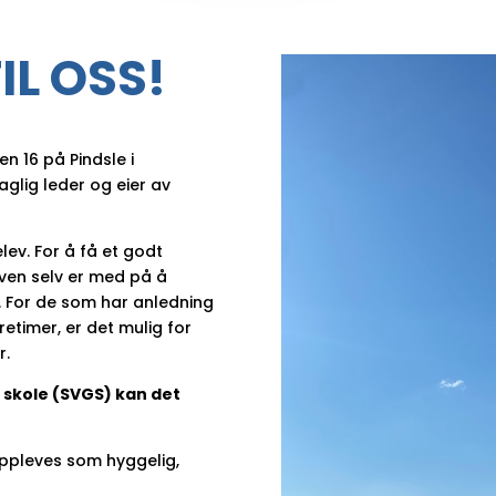
L OSS!
n 16 på Pindsle i
Faglig leder og eier av
elev. For å få et godt
even selv er med på å
g. For de som har anledning
retimer, er det mulig for
r.
 skole (SVGS) kan det
oppleves som hyggelig,