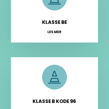
KLASSE BE
LES MER

KLASSE B KODE 96