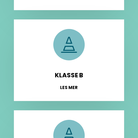

KLASSE B
LES MER
