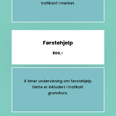
trafikant i mørket.
Førstehjelp
800,-
4 timer undervisning om førstehjelp.
Dette er inkludert i trafikalt
grunnkurs.