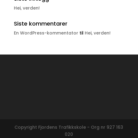
Hei, verden!
Siste kommentarer
En WordPress-kommentator
til
Hei, verden!
Copyright Fjordens Trafikkskole - Org nr 927 163
020